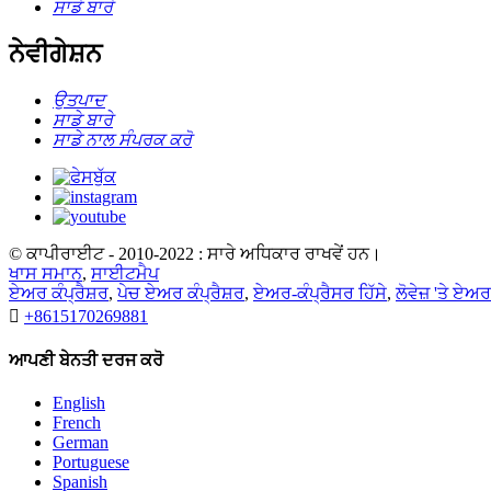
ਸਾਡੇ ਬਾਰੇ
ਨੇਵੀਗੇਸ਼ਨ
ਉਤਪਾਦ
ਸਾਡੇ ਬਾਰੇ
ਸਾਡੇ ਨਾਲ ਸੰਪਰਕ ਕਰੋ
© ਕਾਪੀਰਾਈਟ - 2010-2022 : ਸਾਰੇ ਅਧਿਕਾਰ ਰਾਖਵੇਂ ਹਨ।
ਖਾਸ ਸਮਾਨ
,
ਸਾਈਟਮੈਪ
ਏਅਰ ਕੰਪ੍ਰੈਸ਼ਰ
,
ਪੇਚ ਏਅਰ ਕੰਪ੍ਰੈਸ਼ਰ
,
ਏਅਰ-ਕੰਪ੍ਰੈਸਰ ਹਿੱਸੇ
,
ਲੋਵੇਜ਼ 'ਤੇ ਏਅਰ

+8615170269881
ਆਪਣੀ ਬੇਨਤੀ ਦਰਜ ਕਰੋ
English
French
German
Portuguese
Spanish