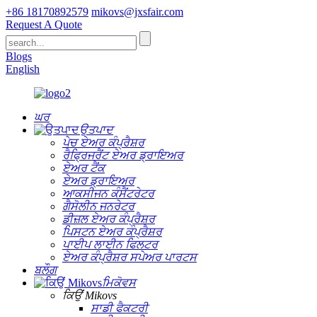
+86 18170892579
mikovs@jxsfair.com
Request A Quote
Blogs
English
ਘਰ
ਉਤਪਾਦ
ਪੇਚ ਏਅਰ ਕੰਪ੍ਰੈਸ਼ਰ
ਰੈਫ੍ਰਿਜਰੈਂਟ ਏਅਰ ਡ੍ਰਾਇਅਰ
ਏਅਰ ਟੈਂਕ
ਏਅਰ ਡ੍ਰਾਇਅਰ
ਆਕਸੀਜਨ ਕੰਸੈਂਟਰੇਟਰ
ਗੈਸੋਲੀਨ ਜਨਰੇਟਰ
ਡੀਜ਼ਲ ਏਅਰ ਕੰਪ੍ਰੈਸ਼ਰ
ਪਿਸਟਨ ਏਅਰ ਕੰਪ੍ਰੈਸ਼ਰ
ਪਾਈਪ ਲਾਈਨ ਫਿਲਟਰ
ਏਅਰ ਕੰਪ੍ਰੈਸ਼ਰ ਸਪੇਅਰ ਪਾਰਟਸ
ਬਲੌਗ
ਮਿਕੋਵਸ
ਕਿਉਂ Mikovs
ਸਾਡੀ ਫੈਕਟਰੀ