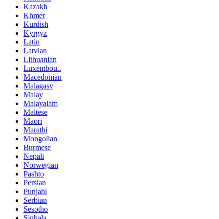
Kazakh
Khmer
Kurdish
Kyrgyz
Latin
Latvian
Lithuanian
Luxembou..
Macedonian
Malagasy
Malay
Malayalam
Maltese
Maori
Marathi
Mongolian
Burmese
Nepali
Norwegian
Pashto
Persian
Punjabi
Serbian
Sesotho
Sinhala