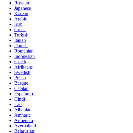
Russian
Japanese
Korean
Arabic
Irish
Greek
Turkish
Italian
Danish
Romanian
Indonesian
Czech
Afrikaans
Swedish
Polish
Basque
Catalan
Esperanto
Hindi
Lao
Albanian
Amharic
Armenian
Azerbaijani
Belarusian