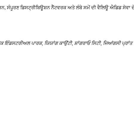
, ਸੰਪੂਰਣ ਡਿਸਟ੍ਰੀਬਿਊਸ਼ਨ ਨੈੱਟਵਰਕ ਅਤੇ ਲੰਬੇ ਸਮੇਂ ਦੀ ਵੈਲਿਊ ਐਡਿਡ ਸੇਵਾ ਦੇ ਨ
ੈਕ ਇੰਡਸਟਰੀਅਲ ਪਾਰਕ, ​​ਯਿਯਾਂਗ ਕਾਉਂਟੀ, ਸ਼ਾਂਗਰਾਓ ਸਿਟੀ, ਜਿਆਂਗਸੀ ਪ੍ਰਾਂਤ