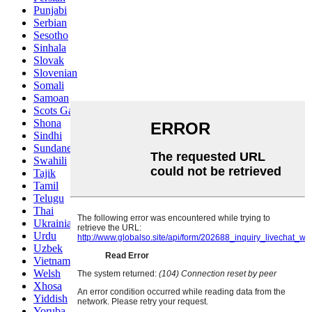
Punjabi
Serbian
Sesotho
Sinhala
Slovak
Slovenian
Somali
Samoan
Scots Gaelic
Shona
Sindhi
Sundanese
Swahili
Tajik
Tamil
Telugu
Thai
Ukrainian
Urdu
Uzbek
Vietnamese
Welsh
Xhosa
Yiddish
Yoruba