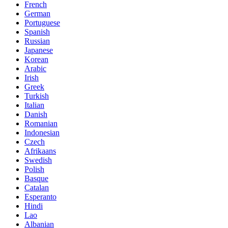
French
German
Portuguese
Spanish
Russian
Japanese
Korean
Arabic
Irish
Greek
Turkish
Italian
Danish
Romanian
Indonesian
Czech
Afrikaans
Swedish
Polish
Basque
Catalan
Esperanto
Hindi
Lao
Albanian