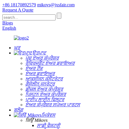
+86 18170892579
mikovs@jxsfair.com
Request A Quote
Blogs
English
ਘਰ
ਉਤਪਾਦ
ਪੇਚ ਏਅਰ ਕੰਪ੍ਰੈਸ਼ਰ
ਰੈਫ੍ਰਿਜਰੈਂਟ ਏਅਰ ਡ੍ਰਾਇਅਰ
ਏਅਰ ਟੈਂਕ
ਏਅਰ ਡ੍ਰਾਇਅਰ
ਆਕਸੀਜਨ ਕੰਸੈਂਟਰੇਟਰ
ਗੈਸੋਲੀਨ ਜਨਰੇਟਰ
ਡੀਜ਼ਲ ਏਅਰ ਕੰਪ੍ਰੈਸ਼ਰ
ਪਿਸਟਨ ਏਅਰ ਕੰਪ੍ਰੈਸ਼ਰ
ਪਾਈਪ ਲਾਈਨ ਫਿਲਟਰ
ਏਅਰ ਕੰਪ੍ਰੈਸ਼ਰ ਸਪੇਅਰ ਪਾਰਟਸ
ਬਲੌਗ
ਮਿਕੋਵਸ
ਕਿਉਂ Mikovs
ਸਾਡੀ ਫੈਕਟਰੀ