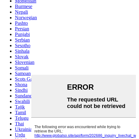
Mongolian
Burmese
Nepali
Norwegian
Pashto
Persian
Punjabi
Serbian
Sesotho
Sinhala
Slovak
Slovenian
Somali
Samoan
Scots Gaelic
Shona
Sindhi
Sundanese
Swahili
Tajik
Tamil
Telugu
Thai
Ukrainian
Urdu