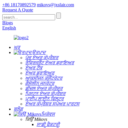
+86 18170892579
mikovs@jxsfair.com
Request A Quote
Blogs
English
ਘਰ
ਉਤਪਾਦ
ਪੇਚ ਏਅਰ ਕੰਪ੍ਰੈਸ਼ਰ
ਰੈਫ੍ਰਿਜਰੈਂਟ ਏਅਰ ਡ੍ਰਾਇਅਰ
ਏਅਰ ਟੈਂਕ
ਏਅਰ ਡ੍ਰਾਇਅਰ
ਆਕਸੀਜਨ ਕੰਸੈਂਟਰੇਟਰ
ਗੈਸੋਲੀਨ ਜਨਰੇਟਰ
ਡੀਜ਼ਲ ਏਅਰ ਕੰਪ੍ਰੈਸ਼ਰ
ਪਿਸਟਨ ਏਅਰ ਕੰਪ੍ਰੈਸ਼ਰ
ਪਾਈਪ ਲਾਈਨ ਫਿਲਟਰ
ਏਅਰ ਕੰਪ੍ਰੈਸ਼ਰ ਸਪੇਅਰ ਪਾਰਟਸ
ਬਲੌਗ
ਮਿਕੋਵਸ
ਕਿਉਂ Mikovs
ਸਾਡੀ ਫੈਕਟਰੀ