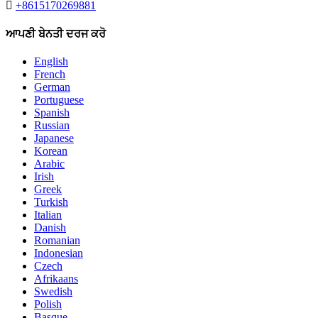

+8615170269881
ਆਪਣੀ ਬੇਨਤੀ ਦਰਜ ਕਰੋ
English
French
German
Portuguese
Spanish
Russian
Japanese
Korean
Arabic
Irish
Greek
Turkish
Italian
Danish
Romanian
Indonesian
Czech
Afrikaans
Swedish
Polish
Basque