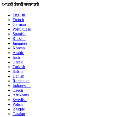
ਆਪਣੀ ਬੇਨਤੀ ਦਰਜ ਕਰੋ
English
French
German
Portuguese
Spanish
Russian
Japanese
Korean
Arabic
Irish
Greek
Turkish
Italian
Danish
Romanian
Indonesian
Czech
Afrikaans
Swedish
Polish
Basque
Catalan