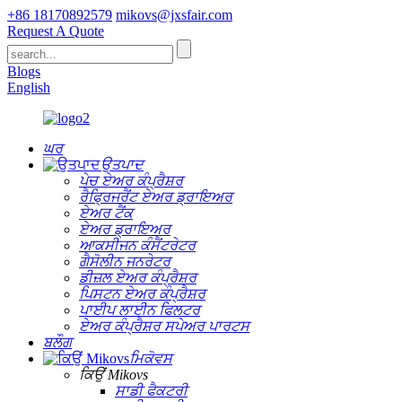
+86 18170892579
mikovs@jxsfair.com
Request A Quote
Blogs
English
ਘਰ
ਉਤਪਾਦ
ਪੇਚ ਏਅਰ ਕੰਪ੍ਰੈਸ਼ਰ
ਰੈਫ੍ਰਿਜਰੈਂਟ ਏਅਰ ਡ੍ਰਾਇਅਰ
ਏਅਰ ਟੈਂਕ
ਏਅਰ ਡ੍ਰਾਇਅਰ
ਆਕਸੀਜਨ ਕੰਸੈਂਟਰੇਟਰ
ਗੈਸੋਲੀਨ ਜਨਰੇਟਰ
ਡੀਜ਼ਲ ਏਅਰ ਕੰਪ੍ਰੈਸ਼ਰ
ਪਿਸਟਨ ਏਅਰ ਕੰਪ੍ਰੈਸ਼ਰ
ਪਾਈਪ ਲਾਈਨ ਫਿਲਟਰ
ਏਅਰ ਕੰਪ੍ਰੈਸ਼ਰ ਸਪੇਅਰ ਪਾਰਟਸ
ਬਲੌਗ
ਮਿਕੋਵਸ
ਕਿਉਂ Mikovs
ਸਾਡੀ ਫੈਕਟਰੀ