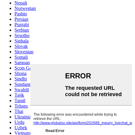
Nepali
Norwegian
Pashto
Persian
Punjabi
Serbian
Sesotho
Sinhala
Slovak
Slovenian
Somali
Samoan
Scots Gaelic
Shona
Sindhi
Sundanese
Swahili
Tajik
Tamil
Telugu
Thai
Ukrainian
Urdu
Uzbek
Vietnamese