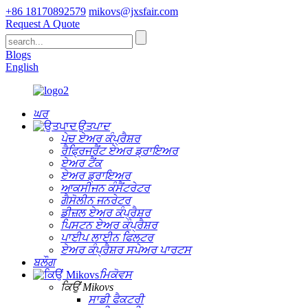
+86 18170892579
mikovs@jxsfair.com
Request A Quote
Blogs
English
ਘਰ
ਉਤਪਾਦ
ਪੇਚ ਏਅਰ ਕੰਪ੍ਰੈਸ਼ਰ
ਰੈਫ੍ਰਿਜਰੈਂਟ ਏਅਰ ਡ੍ਰਾਇਅਰ
ਏਅਰ ਟੈਂਕ
ਏਅਰ ਡ੍ਰਾਇਅਰ
ਆਕਸੀਜਨ ਕੰਸੈਂਟਰੇਟਰ
ਗੈਸੋਲੀਨ ਜਨਰੇਟਰ
ਡੀਜ਼ਲ ਏਅਰ ਕੰਪ੍ਰੈਸ਼ਰ
ਪਿਸਟਨ ਏਅਰ ਕੰਪ੍ਰੈਸ਼ਰ
ਪਾਈਪ ਲਾਈਨ ਫਿਲਟਰ
ਏਅਰ ਕੰਪ੍ਰੈਸ਼ਰ ਸਪੇਅਰ ਪਾਰਟਸ
ਬਲੌਗ
ਮਿਕੋਵਸ
ਕਿਉਂ Mikovs
ਸਾਡੀ ਫੈਕਟਰੀ