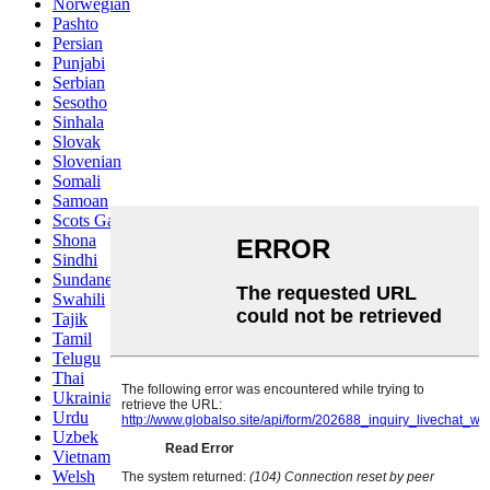
Norwegian
Pashto
Persian
Punjabi
Serbian
Sesotho
Sinhala
Slovak
Slovenian
Somali
Samoan
Scots Gaelic
Shona
Sindhi
Sundanese
Swahili
Tajik
Tamil
Telugu
Thai
Ukrainian
Urdu
Uzbek
Vietnamese
Welsh