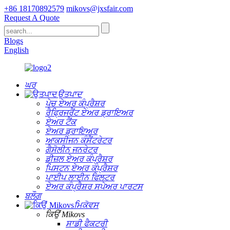
+86 18170892579
mikovs@jxsfair.com
Request A Quote
Blogs
English
ਘਰ
ਉਤਪਾਦ
ਪੇਚ ਏਅਰ ਕੰਪ੍ਰੈਸ਼ਰ
ਰੈਫ੍ਰਿਜਰੈਂਟ ਏਅਰ ਡ੍ਰਾਇਅਰ
ਏਅਰ ਟੈਂਕ
ਏਅਰ ਡ੍ਰਾਇਅਰ
ਆਕਸੀਜਨ ਕੰਸੈਂਟਰੇਟਰ
ਗੈਸੋਲੀਨ ਜਨਰੇਟਰ
ਡੀਜ਼ਲ ਏਅਰ ਕੰਪ੍ਰੈਸ਼ਰ
ਪਿਸਟਨ ਏਅਰ ਕੰਪ੍ਰੈਸ਼ਰ
ਪਾਈਪ ਲਾਈਨ ਫਿਲਟਰ
ਏਅਰ ਕੰਪ੍ਰੈਸ਼ਰ ਸਪੇਅਰ ਪਾਰਟਸ
ਬਲੌਗ
ਮਿਕੋਵਸ
ਕਿਉਂ Mikovs
ਸਾਡੀ ਫੈਕਟਰੀ