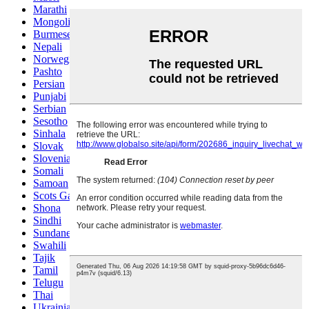
Marathi
Mongolian
Burmese
Nepali
Norwegian
Pashto
Persian
Punjabi
Serbian
Sesotho
Sinhala
Slovak
Slovenian
Somali
Samoan
Scots Gaelic
Shona
Sindhi
Sundanese
Swahili
Tajik
Tamil
Telugu
Thai
Ukrainian