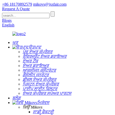
+86 18170892579
mikovs@jxsfair.com
Request A Quote
Blogs
English
ਘਰ
ਉਤਪਾਦ
ਪੇਚ ਏਅਰ ਕੰਪ੍ਰੈਸ਼ਰ
ਰੈਫ੍ਰਿਜਰੈਂਟ ਏਅਰ ਡ੍ਰਾਇਅਰ
ਏਅਰ ਟੈਂਕ
ਏਅਰ ਡ੍ਰਾਇਅਰ
ਆਕਸੀਜਨ ਕੰਸੈਂਟਰੇਟਰ
ਗੈਸੋਲੀਨ ਜਨਰੇਟਰ
ਡੀਜ਼ਲ ਏਅਰ ਕੰਪ੍ਰੈਸ਼ਰ
ਪਿਸਟਨ ਏਅਰ ਕੰਪ੍ਰੈਸ਼ਰ
ਪਾਈਪ ਲਾਈਨ ਫਿਲਟਰ
ਏਅਰ ਕੰਪ੍ਰੈਸ਼ਰ ਸਪੇਅਰ ਪਾਰਟਸ
ਬਲੌਗ
ਮਿਕੋਵਸ
ਕਿਉਂ Mikovs
ਸਾਡੀ ਫੈਕਟਰੀ