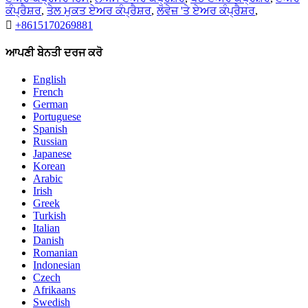
ਕੰਪ੍ਰੈਸ਼ਰ
,
ਤੇਲ ਮੁਕਤ ਏਅਰ ਕੰਪ੍ਰੈਸ਼ਰ
,
ਲੋਵੇਜ਼ 'ਤੇ ਏਅਰ ਕੰਪ੍ਰੈਸ਼ਰ
,

+8615170269881
ਆਪਣੀ ਬੇਨਤੀ ਦਰਜ ਕਰੋ
English
French
German
Portuguese
Spanish
Russian
Japanese
Korean
Arabic
Irish
Greek
Turkish
Italian
Danish
Romanian
Indonesian
Czech
Afrikaans
Swedish