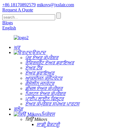
+86 18170892579
mikovs@jxsfair.com
Request A Quote
Blogs
English
ਘਰ
ਉਤਪਾਦ
ਪੇਚ ਏਅਰ ਕੰਪ੍ਰੈਸ਼ਰ
ਰੈਫ੍ਰਿਜਰੈਂਟ ਏਅਰ ਡ੍ਰਾਇਅਰ
ਏਅਰ ਟੈਂਕ
ਏਅਰ ਡ੍ਰਾਇਅਰ
ਆਕਸੀਜਨ ਕੰਸੈਂਟਰੇਟਰ
ਗੈਸੋਲੀਨ ਜਨਰੇਟਰ
ਡੀਜ਼ਲ ਏਅਰ ਕੰਪ੍ਰੈਸ਼ਰ
ਪਿਸਟਨ ਏਅਰ ਕੰਪ੍ਰੈਸ਼ਰ
ਪਾਈਪ ਲਾਈਨ ਫਿਲਟਰ
ਏਅਰ ਕੰਪ੍ਰੈਸ਼ਰ ਸਪੇਅਰ ਪਾਰਟਸ
ਬਲੌਗ
ਮਿਕੋਵਸ
ਕਿਉਂ Mikovs
ਸਾਡੀ ਫੈਕਟਰੀ