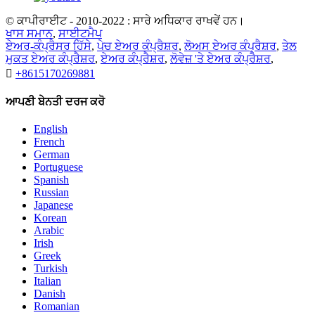
© ਕਾਪੀਰਾਈਟ - 2010-2022 : ਸਾਰੇ ਅਧਿਕਾਰ ਰਾਖਵੇਂ ਹਨ।
ਖਾਸ ਸਮਾਨ
,
ਸਾਈਟਮੈਪ
ਏਅਰ-ਕੰਪ੍ਰੈਸਰ ਹਿੱਸੇ
,
ਪੇਚ ਏਅਰ ਕੰਪ੍ਰੈਸ਼ਰ
,
ਲੋਅਸ ਏਅਰ ਕੰਪ੍ਰੈਸ਼ਰ
,
ਤੇਲ
ਮੁਕਤ ਏਅਰ ਕੰਪ੍ਰੈਸ਼ਰ
,
ਏਅਰ ਕੰਪ੍ਰੈਸ਼ਰ
,
ਲੋਵੇਜ਼ 'ਤੇ ਏਅਰ ਕੰਪ੍ਰੈਸ਼ਰ
,

+8615170269881
ਆਪਣੀ ਬੇਨਤੀ ਦਰਜ ਕਰੋ
English
French
German
Portuguese
Spanish
Russian
Japanese
Korean
Arabic
Irish
Greek
Turkish
Italian
Danish
Romanian