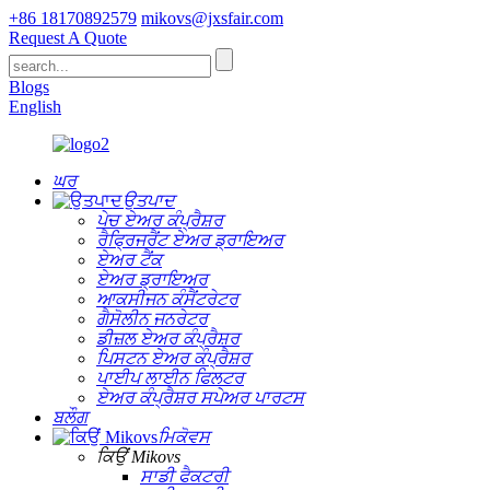
+86 18170892579
mikovs@jxsfair.com
Request A Quote
Blogs
English
ਘਰ
ਉਤਪਾਦ
ਪੇਚ ਏਅਰ ਕੰਪ੍ਰੈਸ਼ਰ
ਰੈਫ੍ਰਿਜਰੈਂਟ ਏਅਰ ਡ੍ਰਾਇਅਰ
ਏਅਰ ਟੈਂਕ
ਏਅਰ ਡ੍ਰਾਇਅਰ
ਆਕਸੀਜਨ ਕੰਸੈਂਟਰੇਟਰ
ਗੈਸੋਲੀਨ ਜਨਰੇਟਰ
ਡੀਜ਼ਲ ਏਅਰ ਕੰਪ੍ਰੈਸ਼ਰ
ਪਿਸਟਨ ਏਅਰ ਕੰਪ੍ਰੈਸ਼ਰ
ਪਾਈਪ ਲਾਈਨ ਫਿਲਟਰ
ਏਅਰ ਕੰਪ੍ਰੈਸ਼ਰ ਸਪੇਅਰ ਪਾਰਟਸ
ਬਲੌਗ
ਮਿਕੋਵਸ
ਕਿਉਂ Mikovs
ਸਾਡੀ ਫੈਕਟਰੀ