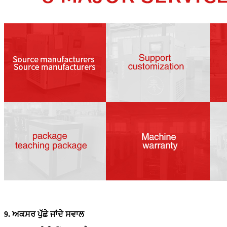
9. ਅਕਸਰ ਪੁੱਛੇ ਜਾਂਦੇ ਸਵਾਲ